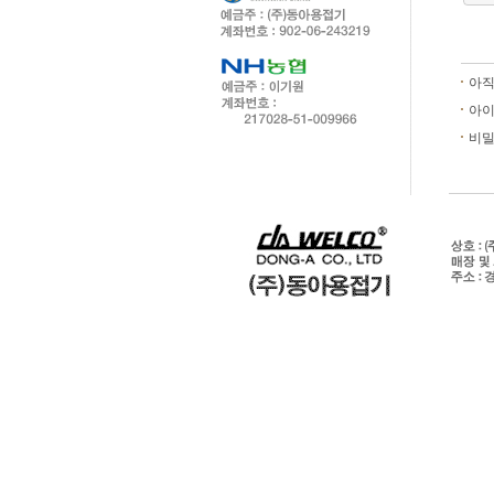
아직
아
비밀